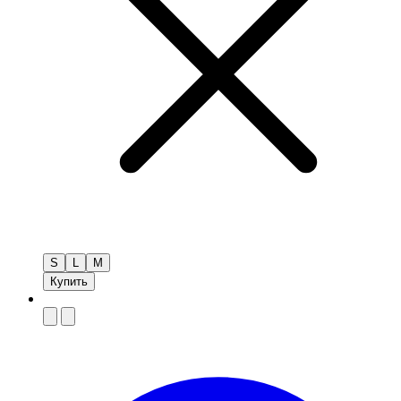
S
L
M
Купить