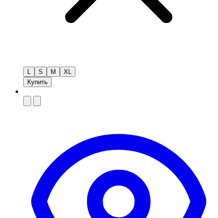
L
S
M
XL
Купить