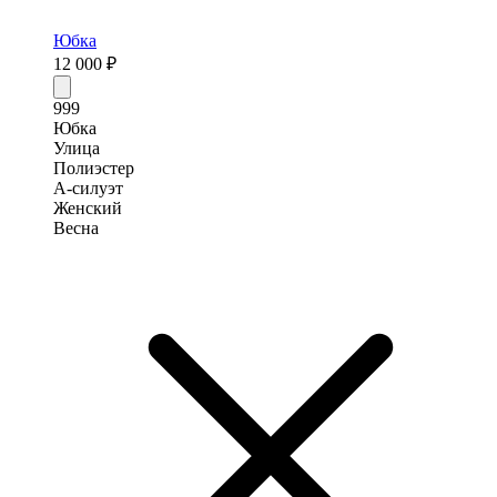
Юбка
12 000 ₽
999
Юбка
Улица
Полиэстер
А-силуэт
Женский
Весна