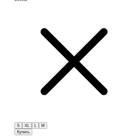
S
XL
L
M
Купить