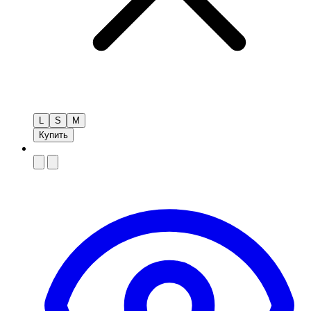
L
S
M
Купить